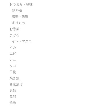
おつまみ・珍味
乾き物
塩辛・酒盗
炙りもの
お惣菜
まぐろ
インドマグロ
イカ
エビ
カニ
タコ
干物
焼き魚
西京漬け
貝類
魚卵
鮮魚