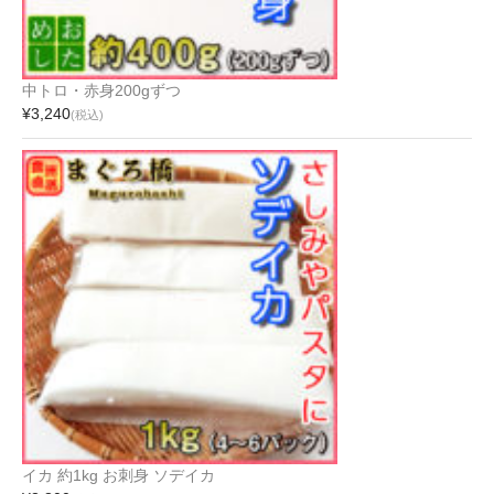
中トロ・赤身200gずつ
¥3,240
(税込)
イカ 約1kg お刺身 ソデイカ