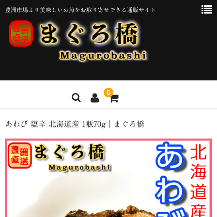
豊洲市場より美味しいお魚をお取り寄せできる通販サイト
0
ホーム
あわび 塩辛 北海道産 1瓶70g｜まぐろ橋
メンバー
カート
ご質問・ご相談などのお問い合わせ
【お取扱い・保存・解凍方法について】